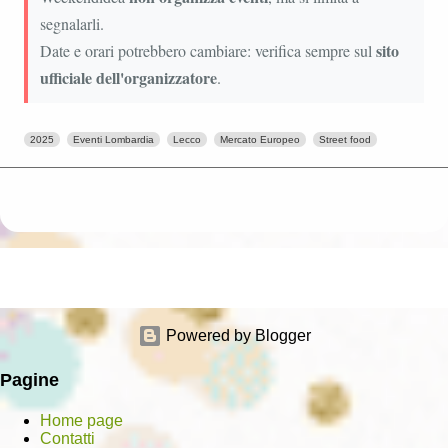
segnalarli.
sito
Date e orari potrebbero cambiare: verifica sempre sul
ufficiale dell'organizzatore
.
2025
Eventi Lombardia
Lecco
Mercato Europeo
Street food
Powered by Blogger
Pagine
Home page
Contatti