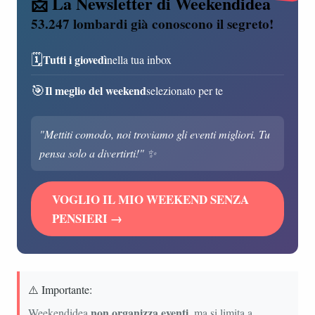
📩 La Newsletter di Weekendidea
53.247 lombardi già conoscono il segreto!
🗓️
Tutti i giovedì
nella tua inbox
🎯
Il meglio del weekend
selezionato per te
"Mettiti comodo, noi troviamo gli eventi migliori. Tu
pensa solo a divertirti!" ✨
VOGLIO IL MIO WEEKEND SENZA
PENSIERI →
⚠️ Importante:
non organizza eventi
Weekendidea
, ma si limita a