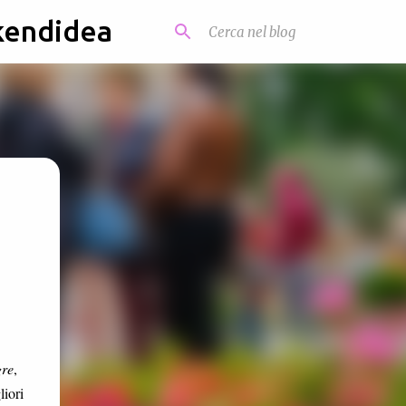
kendidea
gre
,
liori