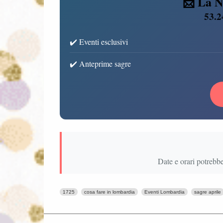
📩 La N
53.2
✔️ Eventi esclusivi
✔️ Anteprime sagre
Date e orari potrebb
1725
cosa fare in lombardia
Eventi Lombardia
sagre aprile