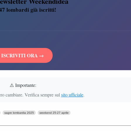
ewsletter Weekendidea
47 lombardi già iscritti!
ISCRIVITI ORA →
⚠️ Importante:
ero cambiare. Verifica sempre sul
sito ufficiale
.
sagre lombardia 2025
weekend 25-27 aprile