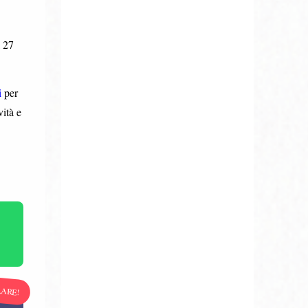
 27
i
per
ità e
LARE!