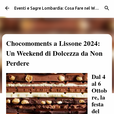
Passa ai contenuti principali
Eventi e Sagre Lombardia: Cosa Fare nel Weekend | Weekendidea
Chocomoments a Lissone 2024:
Un Weekend di Dolcezza da Non
Perdere
Dal 4
al 6
Ottob
re, la
festa
del