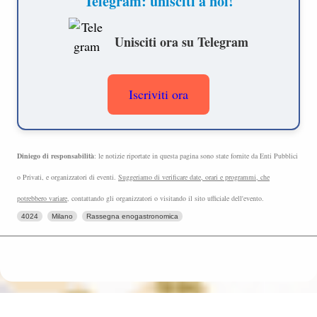
weekend in Lombardia inizia dalla
Newsletter !
Iscriviti e ricevi ogni giovedì idee per un
weekend indimenticabile in Lombardia!
Iscriviti ora!
Diniego di responsabilità
: le notizie riportate in questa pagina sono state fornite da Enti Pubblici
o Privati, e organizzatori di eventi.
Suggeriamo di verificare date, orari e programmi, che
potrebbero variare
, contattando gli organizzatori o visitando il sito ufficiale dell'evento.
4024
Milano
Rassegna enogastronomica