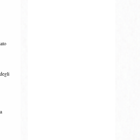
sato
degli
 a