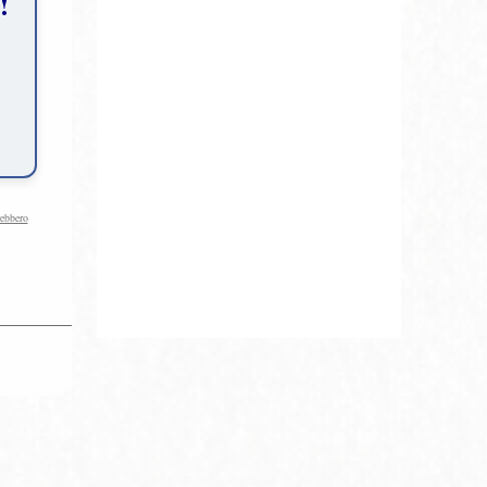
!
rebbero