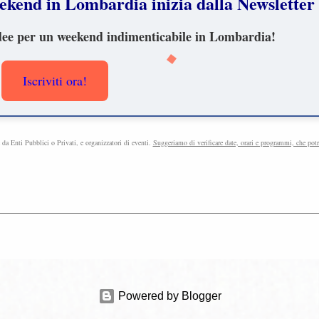
 weekend in Lombardia inizia dalla Newsletter 
ì idee per un weekend indimenticabile in Lombardia!
Iscriviti ora!
e da Enti Pubblici o Privati, e organizzatori di eventi.
Suggeriamo di verificare date, orari e programmi, che pot
Powered by Blogger