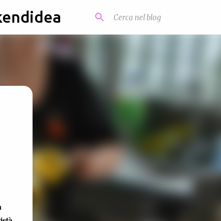
kendidea
a
ietà