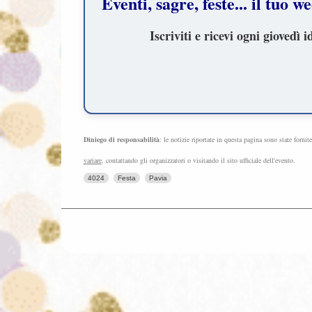
Eventi, sagre, feste... il tuo
Iscriviti e ricevi ogni gioved
Diniego di responsabilità
: le notizie riportate in questa pagina sono state fornit
variare
, contattando gli organizzatori o visitando il sito ufficiale dell'evento.
4024
Festa
Pavia