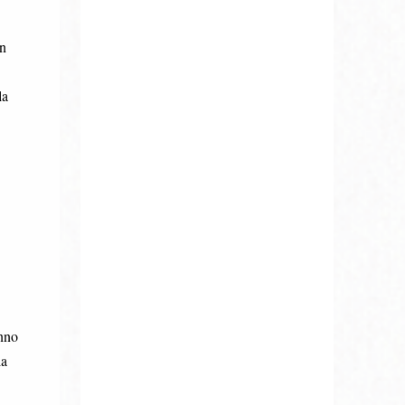
on
la
anno
la