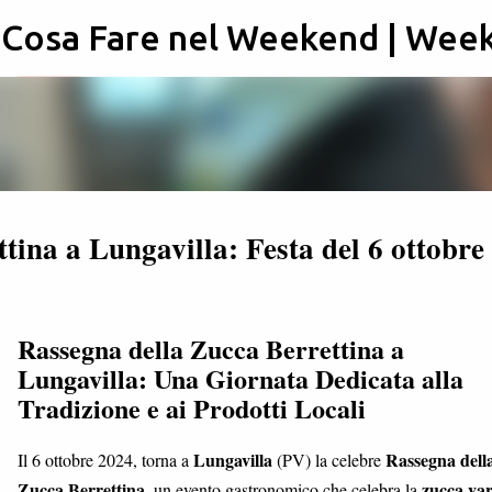
: Cosa Fare nel Weekend | Wee
Passa ai contenuti principali
tina a Lungavilla: Festa del 6 ottobre
Rassegna della Zucca Berrettina a
Lungavilla: Una Giornata Dedicata alla
Tradizione e ai Prodotti Locali
Lungavilla
Rassegna dell
Il 6 ottobre 2024, torna a
(PV) la celebre
Zucca Berrettina
zucca var
, un evento gastronomico che celebra la