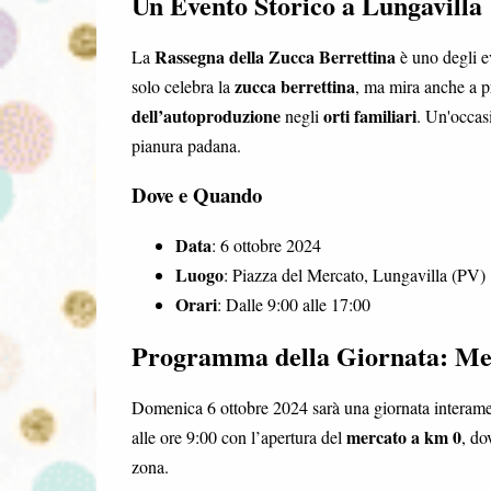
Un Evento Storico a Lungavilla
Rassegna della Zucca Berrettina
La
è uno degli ev
zucca berrettina
solo celebra la
, ma mira anche a pr
dell’autoproduzione
orti familiari
negli
. Un'occasi
pianura padana.
Dove e Quando
Data
: 6 ottobre 2024
Luogo
: Piazza del Mercato, Lungavilla (PV)
Orari
: Dalle 9:00 alle 17:00
Programma della Giornata: Me
Domenica 6 ottobre 2024 sarà una giornata interamente
mercato a km 0
alle ore 9:00 con l’apertura del
, do
zona.