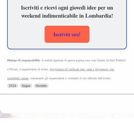
Iscriviti e ricevi ogni giovedì idee per un
weekend indimenticabile in Lombardia!
Iscriviti ora!
Diniego di responsabilità
: le notizie riportate in questa pagina sono state fornite da Enti Pubblici
o Privati, e organizzatori di eventi.
Suggeriamo di verificare date, orari e programmi, che
potrebbero variare
, contattando gli organizzatori o visitando il sito ufficiale dell'evento.
3724
Sagra
Sondrio