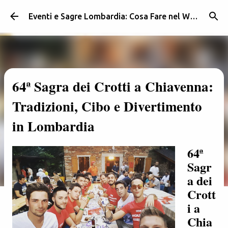
Passa ai contenuti principali
Eventi e Sagre Lombardia: Cosa Fare nel Weekend | Weekendidea
64ª Sagra dei Crotti a Chiavenna:
Tradizioni, Cibo e Divertimento
in Lombardia
64ª
Sagr
a dei
Crott
i a
Chia