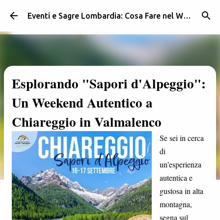
Passa ai contenuti principali
Eventi e Sagre Lombardia: Cosa Fare nel Weekend | Weekendidea
Esplorando "Sapori d'Alpeggio":
Un Weekend Autentico a
Chiareggio in Valmalenco
Se sei in cerca
di
un'esperienza
autentica e
gustosa in alta
montagna,
segna sul