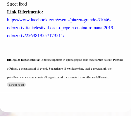
Street food
Link Riferimento:
https://www.facebook.com/events/piazza-grande-31046-
oderzo-tv-italia/festival-cacio-pepe-e-cucina-romana-2019-
oderzo-tv/2563819557173511/
Diniego di responsabilità
: le notizie riportate in questa pagina sono state fornite da Enti Pubblici
o Privati, e organizzatori di eventi.
Suggeriamo di verificare date, orari e programmi, che
potrebbero variare
, contattando gli organizzatori o visitando il sito ufficiale dell'evento.
Street food