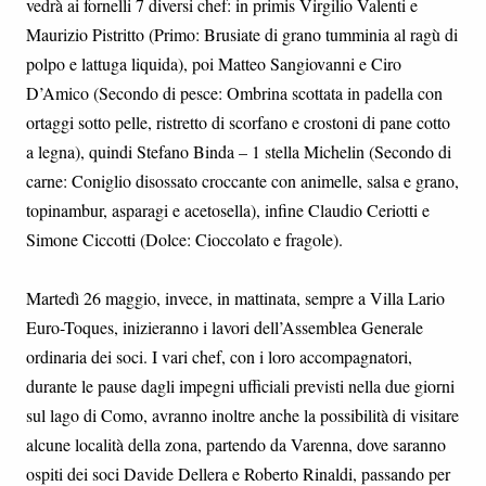
vedrà ai fornelli 7 diversi chef: in primis Virgilio Valenti e
Maurizio Pistritto (Primo: Brusiate di grano tumminia al ragù di
polpo e lattuga liquida), poi Matteo Sangiovanni e Ciro
D’Amico (Secondo di pesce: Ombrina scottata in padella con
ortaggi sotto pelle, ristretto di scorfano e crostoni di pane cotto
a legna), quindi Stefano Binda – 1 stella Michelin (Secondo di
carne: Coniglio disossato croccante con animelle, salsa e grano,
topinambur, asparagi e acetosella), infine Claudio Ceriotti e
Simone Ciccotti (Dolce: Cioccolato e fragole).
Martedì 26 maggio, invece, in mattinata, sempre a Villa Lario
Euro-Toques, inizieranno i lavori dell’Assemblea Generale
ordinaria dei soci. I vari chef, con i loro accompagnatori,
durante le pause dagli impegni ufficiali previsti nella due giorni
sul lago di Como, avranno inoltre anche la possibilità di visitare
alcune località della zona, partendo da Varenna, dove saranno
ospiti dei soci Davide Dellera e Roberto Rinaldi, passando per