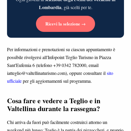
Lombardia
, già scelti per te.
Ricevi la selezione →
Per informazioni e prenotazioni su ciascun appuntamento è
possibile rivolgersi all'Infopoint Teglio Turismo in Piazza
Sant'Eufemia 6 (telefono +39 0342 782000, email
iatteglio@valtellinaturismo.com), oppure consultare il
sito
ufficiale
per gli aggiornamenti sul programma.
Cosa fare e vedere a Teglio e in
Valtellina durante la rassegna?
Chi arriva da fuori può facilmente costruirci attorno un
weekend più lungo: Teglio è la patria dei pizzoccheri, e proprio