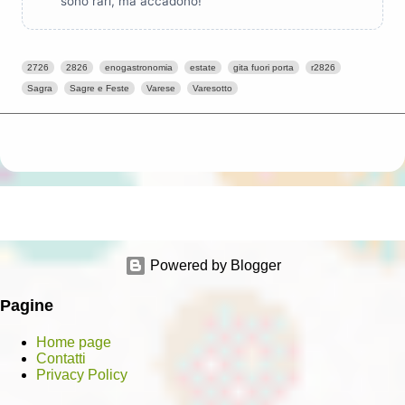
sono rari, ma accadono!
2726
2826
enogastronomia
estate
gita fuori porta
r2826
Sagra
Sagre e Feste
Varese
Varesotto
Powered by Blogger
Pagine
Home page
Contatti
Privacy Policy