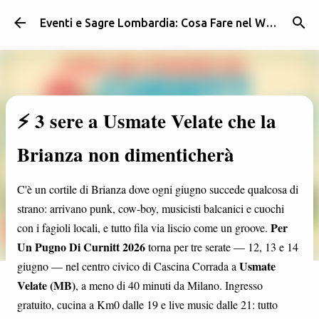
Passa ai contenuti principali
Eventi e Sagre Lombardia: Cosa Fare nel Weekend | Weekendidea
⚡ 3 sere a Usmate Velate che la
Brianza non dimenticherà
C'è un cortile di Brianza dove ogni giugno succede qualcosa di
strano: arrivano punk, cow-boy, musicisti balcanici e cuochi
Per
con i fagioli locali, e tutto fila via liscio come un groove.
Un Pugno Di Curnitt 2026
torna per tre serate — 12, 13 e 14
Usmate
giugno — nel centro civico di Cascina Corrada a
Velate (MB)
, a meno di 40 minuti da Milano. Ingresso
gratuito, cucina a Km0 dalle 19 e live music dalle 21: tutto