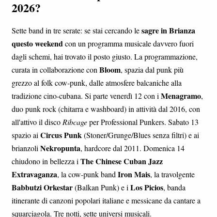
2026?
sagre in Brianza
Sette band in tre serate: se stai cercando le
questo weekend
con un programma musicale davvero fuori
dagli schemi, hai trovato il posto giusto. La programmazione,
Bloom
curata in collaborazione con
, spazia dal punk più
grezzo al folk cow-punk, dalle atmosfere balcaniche alla
Menagramo
tradizione cino-cubana. Si parte venerdì 12 con i
,
duo punk rock (chitarra e washboard) in attività dal 2016, con
all'attivo il disco
Ribcage
per Professional Punkers. Sabato 13
Circus Punk
spazio ai
(Stoner/Grunge/Blues senza filtri) e ai
Nekropunta
brianzoli
, hardcore dal 2011. Domenica 14
The Chinese Cuban Jazz
chiudono in bellezza i
Extravaganza
Iron Mais
, la cow-punk band
, la travolgente
Babbutzi Orkestar
Los Picios
(Balkan Punk) e i
, banda
itinerante di canzoni popolari italiane e messicane da cantare a
squarciagola. Tre notti, sette universi musicali.