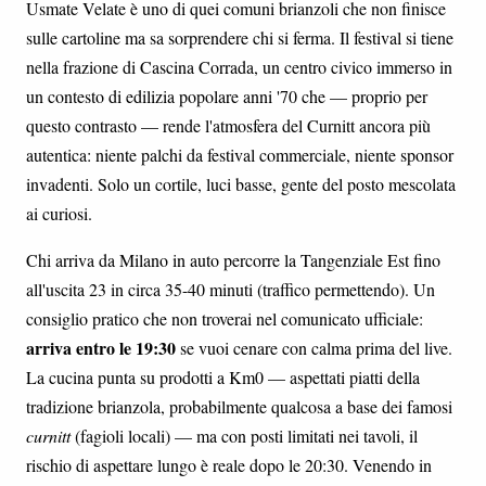
Usmate Velate è uno di quei comuni brianzoli che non finisce
sulle cartoline ma sa sorprendere chi si ferma. Il festival si tiene
nella frazione di Cascina Corrada, un centro civico immerso in
un contesto di edilizia popolare anni '70 che — proprio per
questo contrasto — rende l'atmosfera del Curnitt ancora più
autentica: niente palchi da festival commerciale, niente sponsor
invadenti. Solo un cortile, luci basse, gente del posto mescolata
ai curiosi.
Chi arriva da Milano in auto percorre la Tangenziale Est fino
all'uscita 23 in circa 35-40 minuti (traffico permettendo). Un
consiglio pratico che non troverai nel comunicato ufficiale:
arriva entro le 19:30
se vuoi cenare con calma prima del live.
La cucina punta su prodotti a Km0 — aspettati piatti della
tradizione brianzola, probabilmente qualcosa a base dei famosi
curnitt
(fagioli locali) — ma con posti limitati nei tavoli, il
rischio di aspettare lungo è reale dopo le 20:30. Venendo in