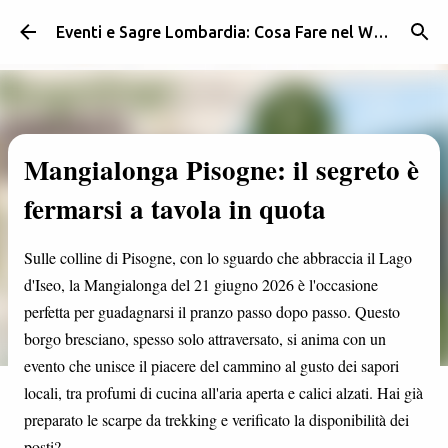
Passa ai contenuti principali
Eventi e Sagre Lombardia: Cosa Fare nel Weekend | Weekendidea
Mangialonga Pisogne: il segreto è
fermarsi a tavola in quota
Sulle colline di Pisogne, con lo sguardo che abbraccia il Lago
d'Iseo, la Mangialonga del 21 giugno 2026 è l'occasione
perfetta per guadagnarsi il pranzo passo dopo passo. Questo
borgo bresciano, spesso solo attraversato, si anima con un
evento che unisce il piacere del cammino al gusto dei sapori
locali, tra profumi di cucina all'aria aperta e calici alzati. Hai già
preparato le scarpe da trekking e verificato la disponibilità dei
posti?