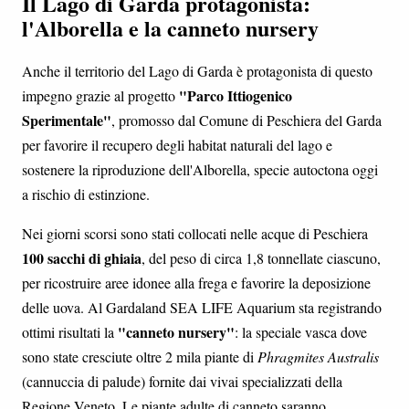
Il Lago di Garda protagonista:
l'Alborella e la canneto nursery
Anche il territorio del Lago di Garda è protagonista di questo
"Parco Ittiogenico
impegno grazie al progetto
Sperimentale"
, promosso dal Comune di Peschiera del Garda
per favorire il recupero degli habitat naturali del lago e
sostenere la riproduzione dell'Alborella, specie autoctona oggi
a rischio di estinzione.
Nei giorni scorsi sono stati collocati nelle acque di Peschiera
100 sacchi di ghiaia
, del peso di circa 1,8 tonnellate ciascuno,
per ricostruire aree idonee alla frega e favorire la deposizione
delle uova. Al Gardaland SEA LIFE Aquarium sta registrando
"canneto nursery"
ottimi risultati la
: la speciale vasca dove
sono state cresciute oltre 2 mila piante di
Phragmites Australis
(cannuccia di palude) fornite dai vivai specializzati della
Regione Veneto. Le piante adulte di canneto saranno