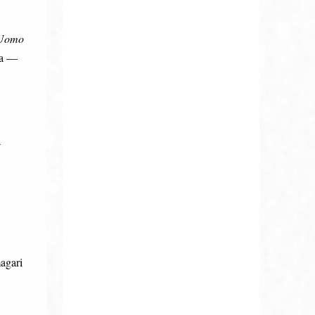
'Uomo
ina —
a
magari