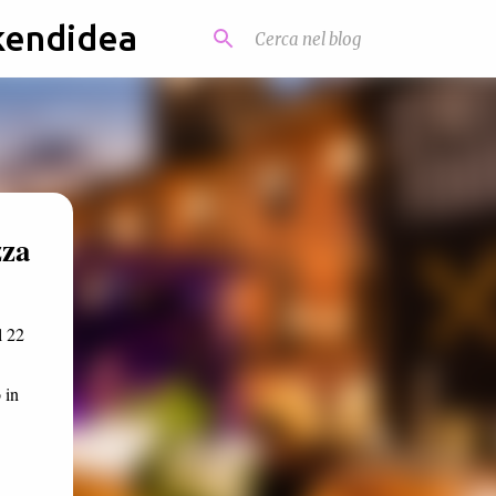
kendidea
zza
l 22
 in