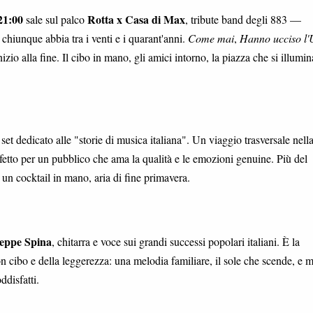
21:00
Rotta x Casa di Max
sale sul palco
, tribute band degli 883 —
chiunque abbia tra i venti e i quarant'anni.
Come mai
,
Hanno ucciso l
'inizio alla fine. Il cibo in mano, gli amici intorno, la piazza che si illum
 set dedicato alle "storie di musica italiana". Un viaggio trasversale nell
etto per un pubblico che ama la qualità e le emozioni genuine. Più del
 un cocktail in mano, aria di fine primavera.
eppe Spina
, chitarra e voce sui grandi successi popolari italiani. È la
n cibo e della leggerezza: una melodia familiare, il sole che scende, e 
ddisfatti.