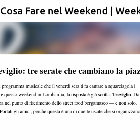
: Cosa Fare nel Weekend | Wee
Passa ai contenuti principali
eviglio: tre serate che cambiano la pia
rogramma musicale che il venerdì sera ti fa cantare a squarciagola i
Treviglio
re questo weekend in Lombardia, la risposta è già scritta:
. Da
ma nel punto di riferimento dello street food bergamasco — e non solo.
 Portati gli amici, perché questa è una di quelle uscite che si organizzano