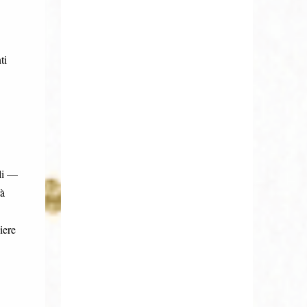
ti
ali —
rà
iere