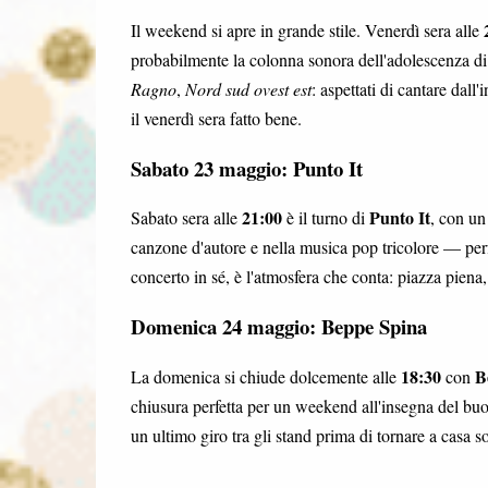
Il weekend si apre in grande stile. Venerdì sera alle
probabilmente la colonna sonora dell'adolescenza di 
Ragno
,
Nord sud ovest est
: aspettati di cantare dall
il venerdì sera fatto bene.
Sabato 23 maggio: Punto It
21:00
Punto It
Sabato sera alle
è il turno di
, con un
canzone d'autore e nella musica pop tricolore — perf
concerto in sé, è l'atmosfera che conta: piazza piena,
Domenica 24 maggio: Beppe Spina
18:30
B
La domenica si chiude dolcemente alle
con
chiusura perfetta per un weekend all'insegna del buo
un ultimo giro tra gli stand prima di tornare a casa so