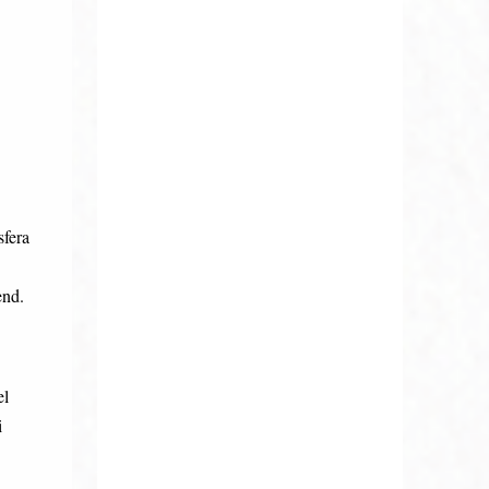
sfera
end.
el
i