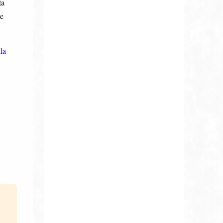
ta
he
la