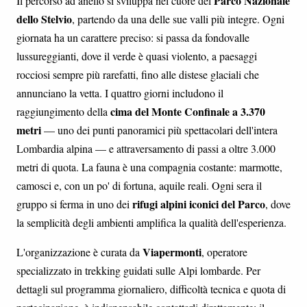
Parco Nazionale
Il percorso ad anello si sviluppa nel cuore del
dello Stelvio
, partendo da una delle sue valli più integre. Ogni
giornata ha un carattere preciso: si passa da fondovalle
lussureggianti, dove il verde è quasi violento, a paesaggi
rocciosi sempre più rarefatti, fino alle distese glaciali che
annunciano la vetta. I quattro giorni includono il
cima del Monte Confinale a 3.370
raggiungimento della
metri
— uno dei punti panoramici più spettacolari dell'intera
Lombardia alpina — e attraversamento di passi a oltre 3.000
metri di quota. La fauna è una compagnia costante: marmotte,
camosci e, con un po' di fortuna, aquile reali. Ogni sera il
rifugi alpini iconici del Parco
gruppo si ferma in uno dei
, dove
la semplicità degli ambienti amplifica la qualità dell'esperienza.
Viapermonti
L'organizzazione è curata da
, operatore
specializzato in trekking guidati sulle Alpi lombarde. Per
dettagli sul programma giornaliero, difficoltà tecnica e quota di