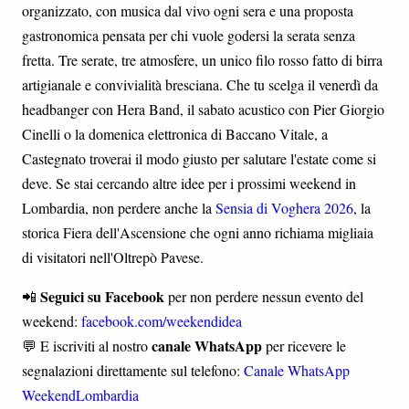
organizzato, con musica dal vivo ogni sera e una proposta
gastronomica pensata per chi vuole godersi la serata senza
fretta. Tre serate, tre atmosfere, un unico filo rosso fatto di birra
artigianale e convivialità bresciana. Che tu scelga il venerdì da
headbanger con Hera Band, il sabato acustico con Pier Giorgio
Cinelli o la domenica elettronica di Baccano Vitale, a
Castegnato troverai il modo giusto per salutare l'estate come si
deve. Se stai cercando altre idee per i prossimi weekend in
Lombardia, non perdere anche la
Sensia di Voghera 2026
, la
storica Fiera dell'Ascensione che ogni anno richiama migliaia
di visitatori nell'Oltrepò Pavese.
Seguici su Facebook
📲
per non perdere nessun evento del
weekend:
facebook.com/weekendidea
canale WhatsApp
💬 E iscriviti al nostro
per ricevere le
segnalazioni direttamente sul telefono:
Canale WhatsApp
WeekendLombardia