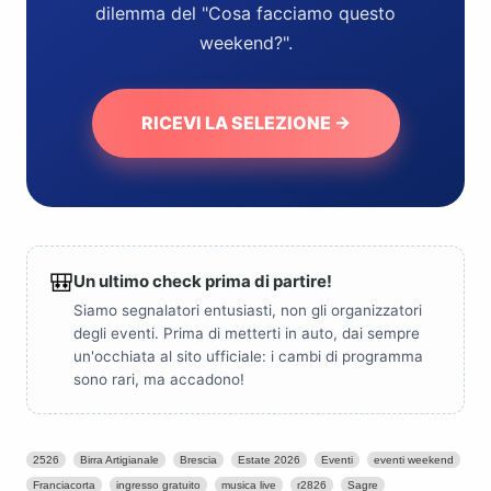
dilemma del "Cosa facciamo questo
weekend?".
RICEVI LA SELEZIONE →
🎒
Un ultimo check prima di partire!
Siamo segnalatori entusiasti, non gli organizzatori
degli eventi. Prima di metterti in auto, dai sempre
un'occhiata al sito ufficiale: i cambi di programma
sono rari, ma accadono!
2526
Birra Artigianale
Brescia
Estate 2026
Eventi
eventi weekend
Franciacorta
ingresso gratuito
musica live
r2826
Sagre