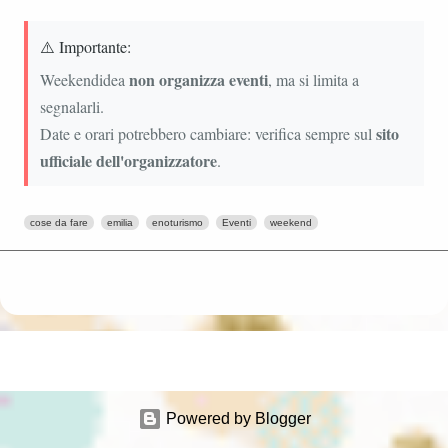
⚠️ Importante:
non organizza eventi
Weekendidea
, ma si limita a
segnalarli.
sito
Date e orari potrebbero cambiare: verifica sempre sul
ufficiale dell'organizzatore
.
cose da fare
emilia
enoturismo
Eventi
weekend
Powered by Blogger