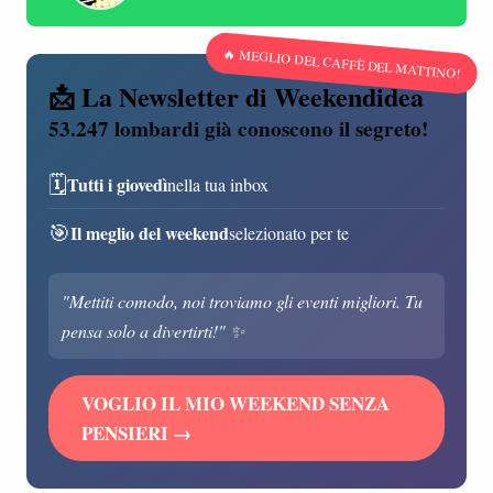
🔥 MEGLIO DEL CAFFÈ DEL MATTINO!
📩 La Newsletter di Weekendidea
53.247 lombardi già conoscono il segreto!
🗓️
Tutti i giovedì
nella tua inbox
🎯
Il meglio del weekend
selezionato per te
"Mettiti comodo, noi troviamo gli eventi migliori. Tu
pensa solo a divertirti!" ✨
VOGLIO IL MIO WEEKEND SENZA
PENSIERI →