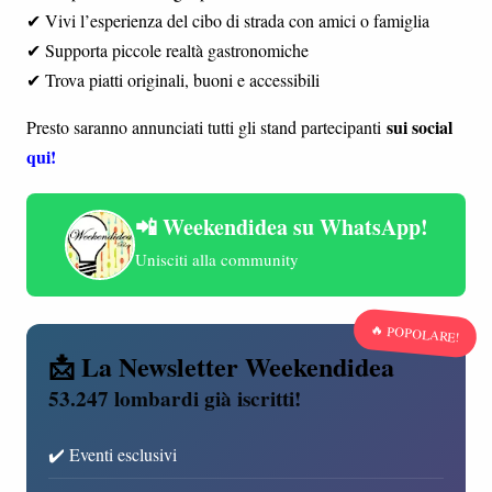
✔ Vivi l’esperienza del cibo di strada con amici o famiglia
✔ Supporta piccole realtà gastronomiche
✔ Trova piatti originali, buoni e accessibili
sui social
Presto saranno annunciati tutti gli stand partecipanti
qui!
📲 Weekendidea su WhatsApp!
Unisciti alla community
🔥 POPOLARE!
📩 La Newsletter Weekendidea
53.247 lombardi già iscritti!
✔️ Eventi esclusivi