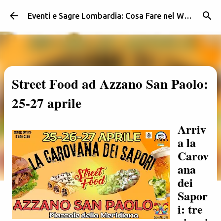
Passa ai contenuti principali
Eventi e Sagre Lombardia: Cosa Fare nel Weekend | Weekendidea
Street Food ad Azzano San Paolo:
25-27 aprile
Arriv
a la
Carov
ana
dei
Sapor
i: tre