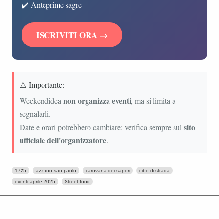
✔️ Anteprime sagre
ISCRIVITI ORA →
⚠️ Importante:
non organizza eventi
Weekendidea
, ma si limita a
segnalarli.
sito
Date e orari potrebbero cambiare: verifica sempre sul
ufficiale dell'organizzatore
.
1725
azzano san paolo
carovana dei sapori
cibo di strada
eventi aprile 2025
Street food