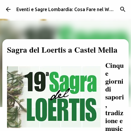
Passa ai contenuti principali
Eventi e Sagre Lombardia: Cosa Fare nel Weekend | Weekendidea
Sagra del Loertis a Castel Mella
Cinqu
e
giorni
di
sapori
,
tradiz
ione e
music