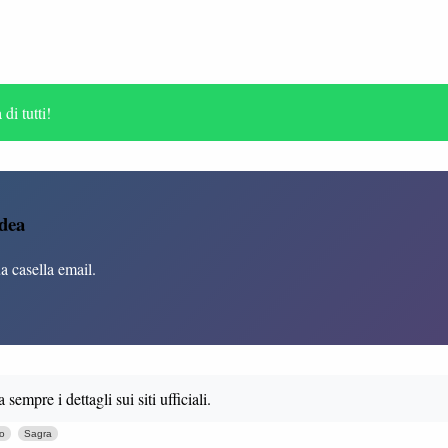
di tutti!
idea
ua casella email.
mpre i dettagli sui siti ufficiali.
o
Sagra