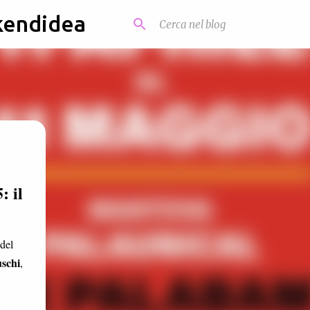
kendidea
: il
 del
schi
,