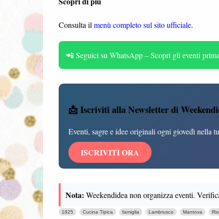
Scopri di più
Consulta il
menù completo sul sito ufficiale
.
📲 Seguici su WhatsApp – Scopri gli eventi prima 
📩 Iscriviti alla Newsletter di Weekend
Eventi, sagre e idee originali ogni giovedì nella t
ISCRIVITI ORA
Nota:
Weekendidea non organizza eventi. Verifica se
1825
Cucina Tipica
famiglia
Lambrusco
Mantova
Ris