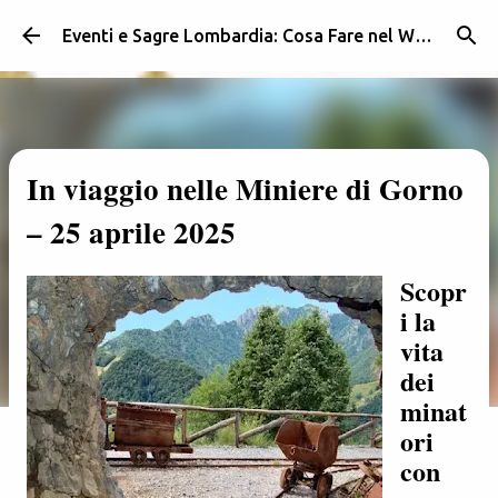
Passa ai contenuti principali
Eventi e Sagre Lombardia: Cosa Fare nel Weekend | Weekendidea
In viaggio nelle Miniere di Gorno
– 25 aprile 2025
Scopr
i la
vita
dei
minat
ori
con