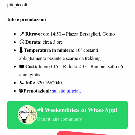
più piccoli.
Info e prenotazioni
📍 Ritrovo:
ore 14:50 – Piazza Bersaglieri, Gorno
🕓 Durata:
circa 3 ore
🌡️ Temperatura in miniera:
10° costanti –
abbigliamento pesante e scarpe da trekking
🎟️ Costi:
Intero €15 – Ridotto €10 – Bambini sotto i 6
anni: gratis
📞 Info:
320.1662040
🌐 Prenotazioni:
sul sito ufficiale
📲 Weekendidea su WhatsApp!
Unisciti alla community