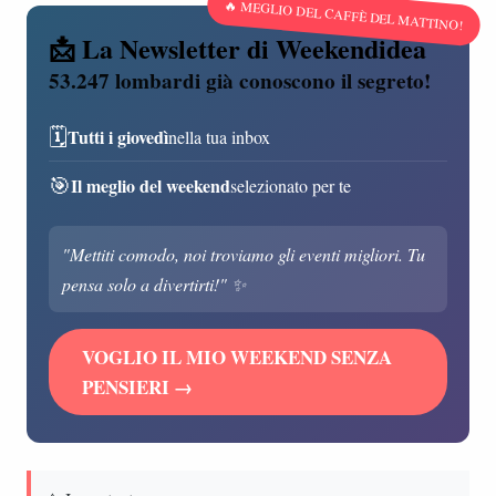
🔥 MEGLIO DEL CAFFÈ DEL MATTINO!
📩 La Newsletter di Weekendidea
53.247 lombardi già conoscono il segreto!
🗓️
Tutti i giovedì
nella tua inbox
🎯
Il meglio del weekend
selezionato per te
"Mettiti comodo, noi troviamo gli eventi migliori. Tu
pensa solo a divertirti!" ✨
VOGLIO IL MIO WEEKEND SENZA
PENSIERI →