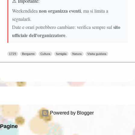
⚠️ Importante:
non organizza eventi
Weekendidea
, ma si limita a
segnalarli.
sito
Date e orari potrebbero cambiare: verifica sempre sul
ufficiale dell'organizzatore
.
1725
Bergamo
Cultura
famiglia
Natura
Visita guidata
Powered by Blogger
Pagine