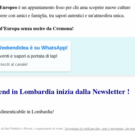
 Europeo
è un appuntamento fisso per chi ama scoprire nuove culture
ivere con amici e famiglia, tra sapori autentici e un'atmosfera unica.
ri d’Europa senza uscire da Cremona!
eekendidea è su WhatsApp!
venti e sapori a portata di tap!
isciti al canale!
ekend in Lombardia inizia dalla Newsletter !
indimenticabile in Lombardia!
e da Enti Pubblici o Privati, e organizzatori di eventi.
Suggeriamo di verificare date, orari e programmi, che pot