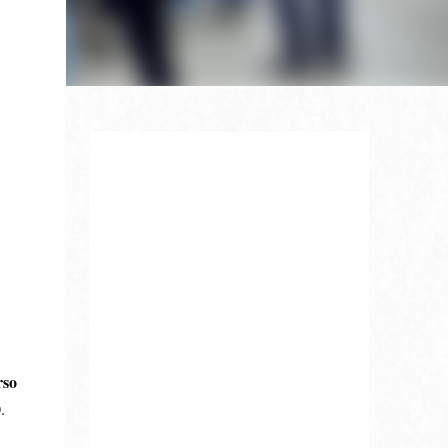
rso
0
.