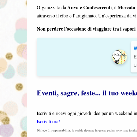
Anva e Confesercenti
Mercato
Organizzato da
, il
attraverso il cibo e l’artigianato. Un’esperienza da v
Non perdere l’occasione di viaggiare tra i sapo
W
E
Un
Eventi, sagre, feste... il tuo we
Iscriviti e ricevi ogni giovedì idee per un weekend 
Iscriviti ora!
Diniego di responsabilità
: le notizie riportate in questa pagina sono state fornit