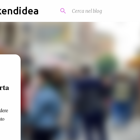
kendidea
rta
rdere
nto