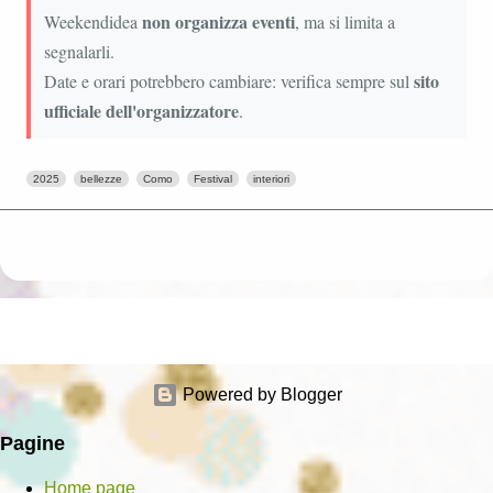
non organizza eventi
Weekendidea
, ma si limita a
segnalarli.
sito
Date e orari potrebbero cambiare: verifica sempre sul
ufficiale dell'organizzatore
.
2025
bellezze
Como
Festival
interiori
Powered by Blogger
Pagine
Home page