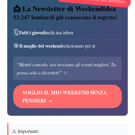
📩 La Newsletter di Weekendidea
53.247 lombardi già conoscono il segreto!
🗓️
Tutti i giovedì
nella tua inbox
🎯
Il meglio del weekend
selezionato per te
"Mettiti comodo, noi troviamo gli eventi migliori. Tu
pensa solo a divertirti!" ✨
VOGLIO IL MIO WEEKEND SENZA
PENSIERI →
⚠️ Importante: