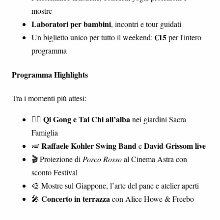
mostre
Laboratori per bambini
, incontri e tour guidati
€15
Un biglietto unico per tutto il weekend:
per l'intero
programma
Programma Highlights
Tra i momenti più attesi:
Qi Gong e Tai Chi all’alba
🧘‍♀️
nei giardini Sacra
Famiglia
Raffaele Kohler Swing Band
David Grissom live
🎺
e
🎬 Proiezione di
Porco Rosso
al Cinema Astra con
sconto Festival
🎨 Mostre sul Giappone, l’arte del pane e atelier aperti
Concerto in terrazza
🎤
con Alice Howe & Freebo