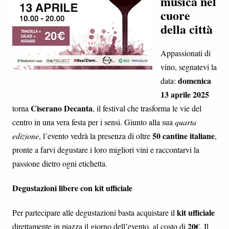
musica nel
cuore
della città
Appassionati di
vino, segnatevi la
domenica
data:
13 aprile 2025
Ciserano Decanta
torna
, il festival che trasforma le vie del
centro in una vera festa per i sensi. Giunto alla sua
quarta
50 cantine italiane
edizione
, l’evento vedrà la presenza di oltre
,
pronte a farvi degustare i loro migliori vini e raccontarvi la
passione dietro ogni etichetta.
Degustazioni libere con kit ufficiale
kit ufficiale
Per partecipare alle degustazioni basta acquistare il
20€
direttamente in piazza il giorno dell’evento, al costo di
. Il