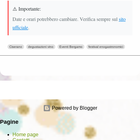
⚠️ Importante:
Date e orari potrebbero cambiare. Verifica sempre sul
sito
ufficiale
.
Ciserano
degustazioni vino
Eventi Bergamo
festival enogastronomici
Powered by Blogger
Pagine
Home page