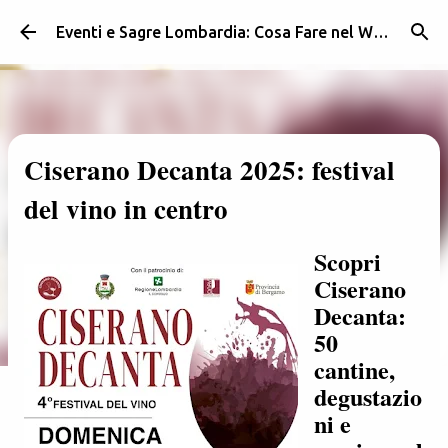
Passa ai contenuti principali
Eventi e Sagre Lombardia: Cosa Fare nel Weekend | Weekendidea
Ciserano Decanta 2025: festival
del vino in centro
Scopri
Ciserano
Decanta:
50
cantine,
degustazio
ni e