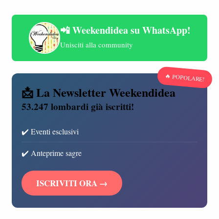
📲 Weekendidea su WhatsApp!
Unisciti alla community
🔥 POPOLARE!
📩 La Newsletter Weekendidea
53.247 lombardi già iscritti!
✔️ Eventi esclusivi
✔️ Anteprime sagre
ISCRIVITI ORA →