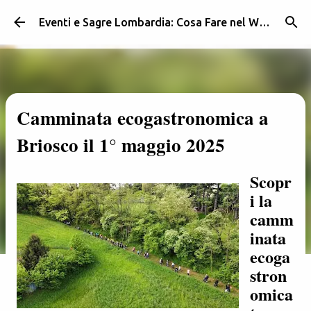
Passa ai contenuti principali
Eventi e Sagre Lombardia: Cosa Fare nel Weekend | Weekendidea
Camminata ecogastronomica a
Briosco il 1° maggio 2025
Scopr
i la
camm
inata
ecoga
stron
omica