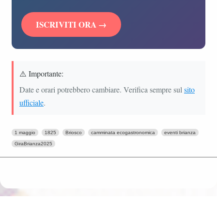
ISCRIVITI ORA →
⚠️ Importante:
Date e orari potrebbero cambiare. Verifica sempre sul
sito
ufficiale
.
1 maggio
1825
Briosco
camminata ecogastronomica
eventi brianza
GiraBrianza2025