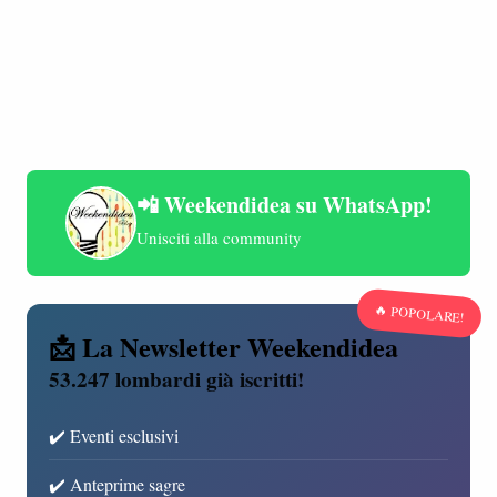
📲 Weekendidea su WhatsApp!
Unisciti alla community
🔥 POPOLARE!
📩 La Newsletter Weekendidea
53.247 lombardi già iscritti!
✔️ Eventi esclusivi
✔️ Anteprime sagre