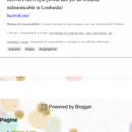
indimenticabile in Lombardia!
Iscriviti ora!
Diniego di responsabilità
: le notizie riportate in questa pagina sono state fornite da Enti Pubblici
o Privati, e organizzatori di eventi.
Suggeriamo di verificare date, orari e programmi, che
potrebbero variare
, contattando gli organizzatori o visitando il sito ufficiale dell'evento.
brasade
Sagra
Staghiglione
Powered by Blogger
Pagine
Home page