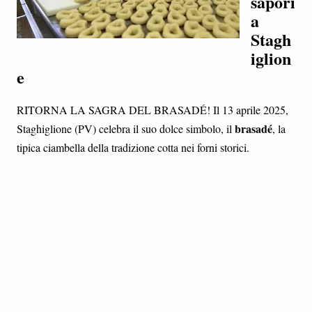
sapori
a
Stagh
iglion
e
RITORNA LA SAGRA DEL BRASADÉ! Il 13 aprile 2025,
brasadé
Staghiglione (PV) celebra il suo dolce simbolo, il
, la
tipica ciambella della tradizione cotta nei forni storici.