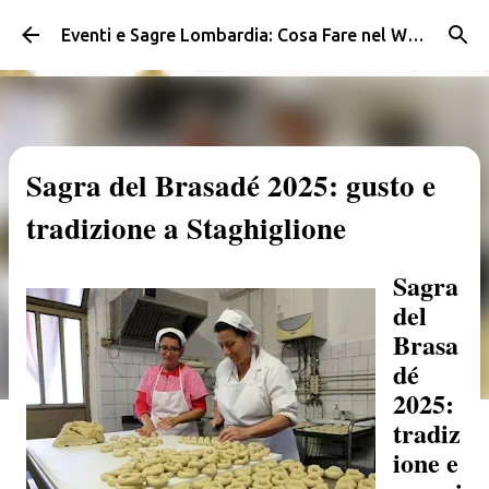
Passa ai contenuti principali
Eventi e Sagre Lombardia: Cosa Fare nel Weekend | Weekendidea
Sagra del Brasadé 2025: gusto e
tradizione a Staghiglione
Sagra
del
Brasa
dé
2025:
tradiz
ione e