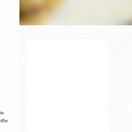
che
offre