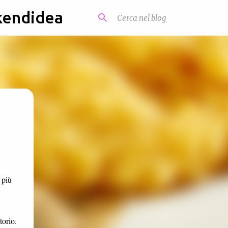
kendidea
l
 più
torio.