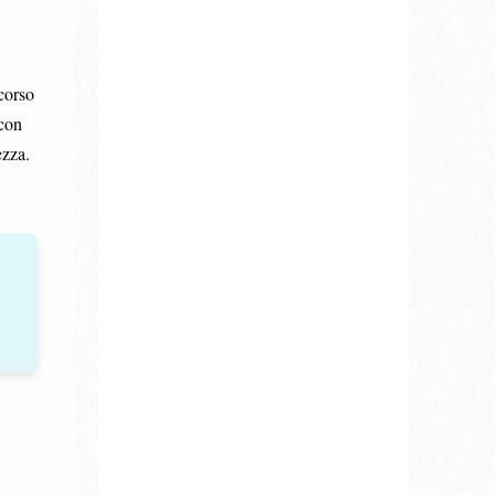
rcorso
con
ezza.