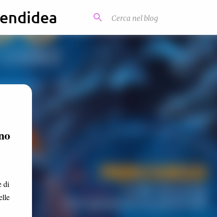
kendidea
no
 di
elle