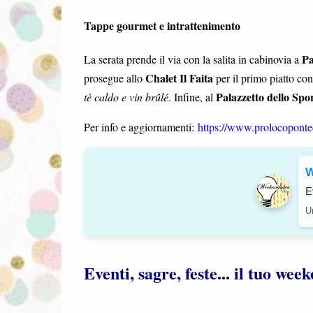
Tappe gourmet e intrattenimento
Pa
La serata prende il via con la salita in cabinovia a
Chalet Il Faita
prosegue allo
per il primo piatto co
Palazzetto dello Spo
tè caldo e vin brûlé
. Infine, al
Per info e aggiornamenti:
https://www.prolocoponted
W
E
Un
Eventi, sagre, feste... il tuo we