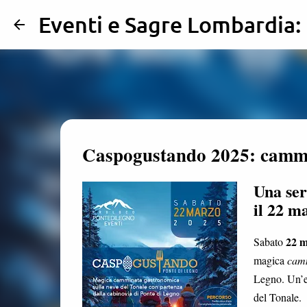
Eventi e Sagre Lombardia
Caspogustando 2025: cammi
Una ser
il 22 m
22 m
Sabato
magica
camm
Legno. Un’e
del Tonale.