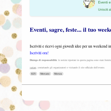
Eventi e
Unisciti a
Eventi, sagre, feste... il tuo we
Iscriviti e ricevi ogni giovedì idee per un weekend 
Iscriviti ora!
Diniego di responsabilità
: le notizie riportate in questa pagina sono state fornit
variare
, contattando gli organizzatori o visitando il sito ufficiale dell'evento.
825
Mercato
Monza