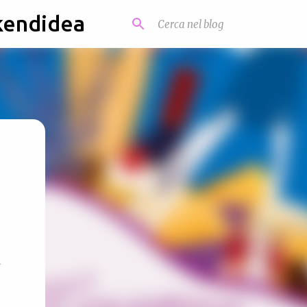
kendidea
a