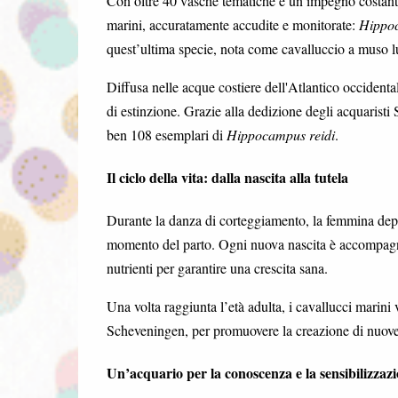
Con oltre 40 vasche tematiche e un impegno costante
marini, accuratamente accudite e monitorate:
Hippo
quest’ultima specie, nota come cavalluccio a muso l
Diffusa nelle acque costiere dell'Atlantico occidenta
di estinzione. Grazie alla dedizione degli acquarist
ben 108 esemplari di
Hippocampus reidi
.
Il ciclo della vita: dalla nascita alla tutela
Durante la danza di corteggiamento, la femmina depo
momento del parto. Ogni nuova nascita è accompagna
nutrienti per garantire una crescita sana.
Una volta raggiunta l’età adulta, i cavallucci marini
Scheveningen, per promuovere la creazione di nuove p
Un’acquario per la conoscenza e la sensibilizzaz