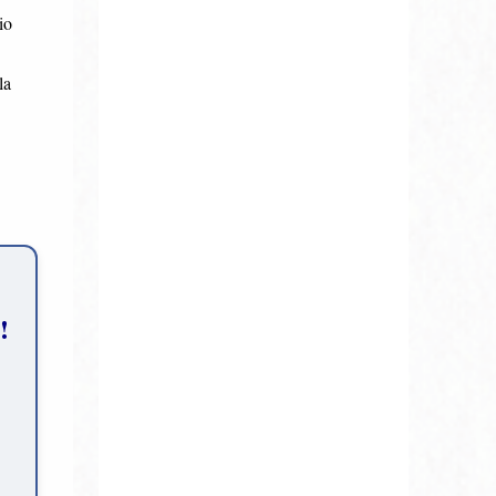
io
la
!