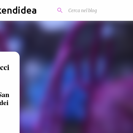
kendidea
cci
San
dei