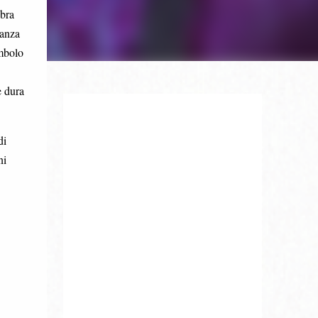
bra
danza
imbolo
e dura
di
ni