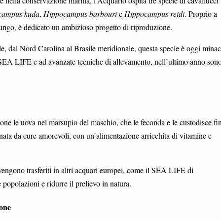
 nella conservazione marina, l’Acquario ospita tre specie di cavallucci
campus kuda
,
Hippocampus barbouri
e
Hippocampus reidi
. Proprio a
ungo, è dedicato un ambizioso progetto di riproduzione.
le, dal Nord Carolina al Brasile meridionale, questa specie è oggi minac
i SEA LIFE e ad avanzate tecniche di allevamento, nell’ultimo anno sono
ne le uova nel marsupio del maschio, che le feconda e le custodisce fin
ta da cure amorevoli, con un’alimentazione arricchita di vitamine e
 vengono trasferiti in altri acquari europei, come il SEA LIFE di
opolazioni e ridurre il prelievo in natura.
ione