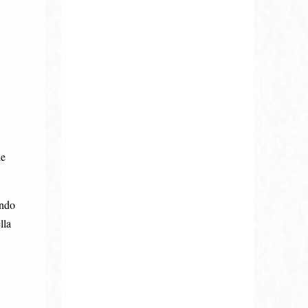
ie
ando
lla