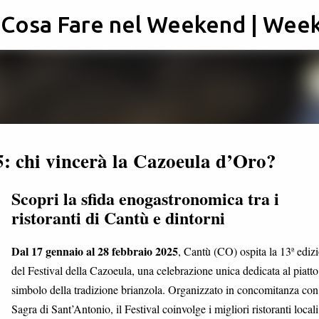
: Cosa Fare nel Weekend | Wee
Passa ai contenuti principali
5: chi vincerà la Cazoeula d’Oro?
Scopri la sfida enogastronomica tra i
ristoranti di Cantù e dintorni
Dal 17 gennaio al 28 febbraio 2025
, Cantù (CO) ospita la 13ª ediz
del Festival della Cazoeula, una celebrazione unica dedicata al piatto
simbolo della tradizione brianzola. Organizzato in concomitanza con
Sagra di Sant’Antonio, il Festival coinvolge i migliori ristoranti locali