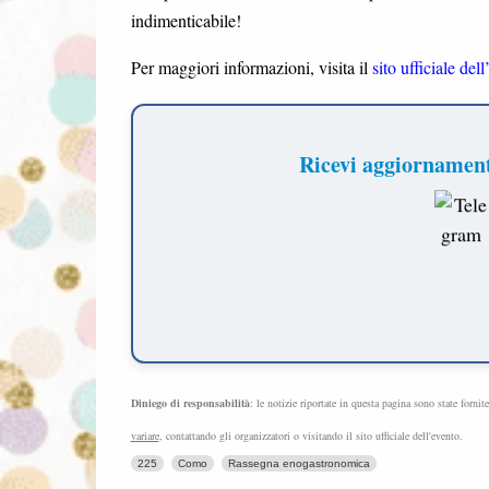
indimenticabile!
Per maggiori informazioni, visita il
sito ufficiale del
Ricevi aggiornamenti
Diniego di responsabilità
: le notizie riportate in questa pagina sono state fornit
variare
, contattando gli organizzatori o visitando il sito ufficiale dell'evento.
225
Como
Rassegna enogastronomica