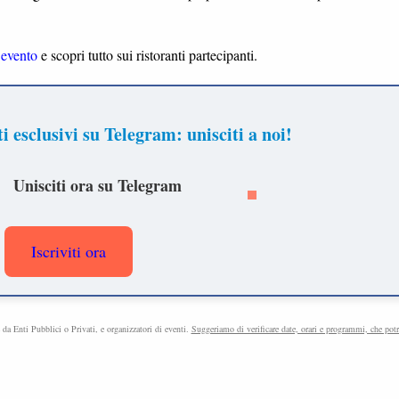
l’evento
e scopri tutto sui ristoranti partecipanti.
 esclusivi su Telegram: unisciti a noi!
Unisciti ora su Telegram
Iscriviti ora
e da Enti Pubblici o Privati, e organizzatori di eventi.
Suggeriamo di verificare date, orari e programmi, che pot