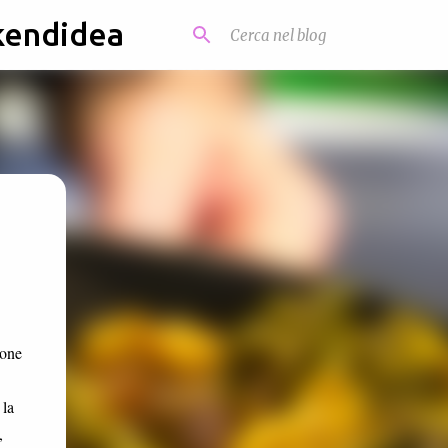
kendidea
ione
 la
,