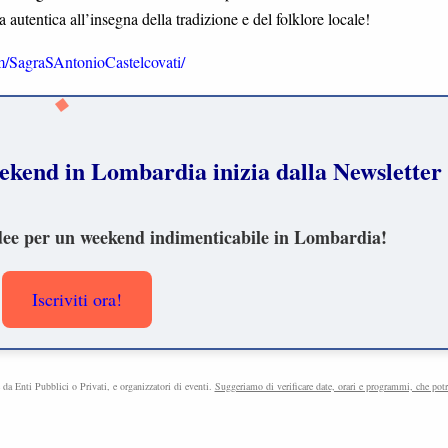
 autentica all’insegna della tradizione e del folklore locale!
/SagraSAntonioCastelcovati/
e da Enti Pubblici o Privati, e organizzatori di eventi.
Suggeriamo di verificare date, orari e programmi, che pot