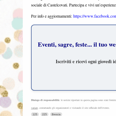
sociale di Castelcovati. Partecipa e vivi un’esperienza
Per info e aggiornamenti:
https://www.facebook.com
enti esclusivi su Telegram: unisciti a noi!
Unisciti ora su Telegram
Iscriviti ora
Diniego di responsabilità
: le notizie riportate in questa pagina sono state fornit
variare
, contattando gli organizzatori o visitando il sito ufficiale dell'evento.
125
225
Brescia