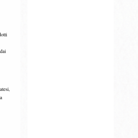
otti
dai
atesi,
la