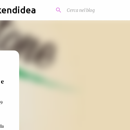
kendidea
 e
19
lla