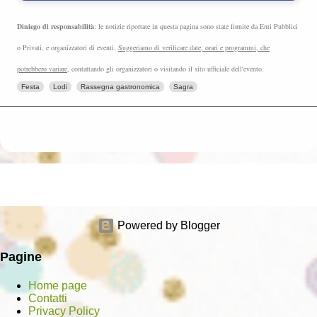
Diniego di responsabilità
: le notizie riportate in questa pagina sono state fornite da Enti Pubblici
o Privati, e organizzatori di eventi.
Suggeriamo di verificare date, orari e programmi, che
potrebbero variare
, contattando gli organizzatori o visitando il sito ufficiale dell'evento.
Festa
Lodi
Rassegna gastronomica
Sagra
Powered by Blogger
Pagine
Home page
Contatti
Privacy Policy