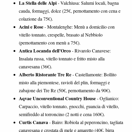
La Stella delle Alpi
- Valchiusa: Salumi locali, bagna
cauda, formaggi, dolce (25€, pernottamento con cena e
colazione da 75€).
Acini e Rose
- Montalenghe: Menù a domicilio con
vitello tonnato, crespelle, brasato al Nebbiolo
(pernottamento con menù a 75€).
Antica Locanda dell’Orco
- Rivarolo Canavese:
Insalata russa, vitello tonnato e fritto misto alla
canavesana (36€).
Alberto Ristorante Tre Re
- Castellamonte: Bollito
misto alla piemontese, ravioli del plin, formaggi e
zabajone dei Tre Re (50€, pernottamento da 90€).
Aqvae Unconventional Country House
- Oglianico:
Carpaccio, vitello tonnato, gnocchi, guancia di vitello,
semifreddo al torroncino (2 notti e cena 160€).
Curtis Canava
- Bairo: Robiola al peperoncino, tagliata
canavesana e crostata di mele e amaretto (40€, birra