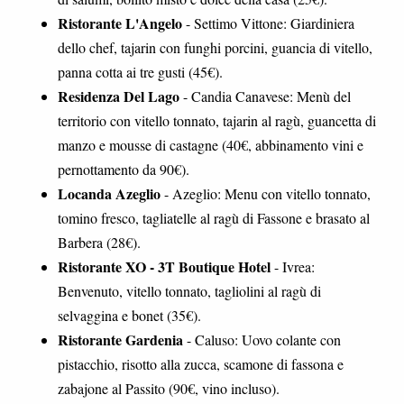
Ristorante L'Angelo
- Settimo Vittone: Giardiniera
dello chef, tajarin con funghi porcini, guancia di vitello,
panna cotta ai tre gusti (45€).
Residenza Del Lago
- Candia Canavese: Menù del
territorio con vitello tonnato, tajarin al ragù, guancetta di
manzo e mousse di castagne (40€, abbinamento vini e
pernottamento da 90€).
Locanda Azeglio
- Azeglio: Menu con vitello tonnato,
tomino fresco, tagliatelle al ragù di Fassone e brasato al
Barbera (28€).
Ristorante XO - 3T Boutique Hotel
- Ivrea:
Benvenuto, vitello tonnato, tagliolini al ragù di
selvaggina e bonet (35€).
Ristorante Gardenia
- Caluso: Uovo colante con
pistacchio, risotto alla zucca, scamone di fassona e
zabajone al Passito (90€, vino incluso).