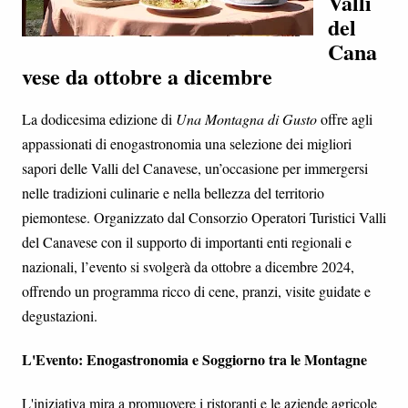
Valli
del
Cana
vese da ottobre a dicembre
La dodicesima edizione di
Una Montagna di Gusto
offre agli
appassionati di enogastronomia una selezione dei migliori
sapori delle Valli del Canavese, un’occasione per immergersi
nelle tradizioni culinarie e nella bellezza del territorio
piemontese. Organizzato dal Consorzio Operatori Turistici Valli
del Canavese con il supporto di importanti enti regionali e
nazionali, l’evento si svolgerà da ottobre a dicembre 2024,
offrendo un programma ricco di cene, pranzi, visite guidate e
degustazioni.
L'Evento: Enogastronomia e Soggiorno tra le Montagne
L'iniziativa mira a promuovere i ristoranti e le aziende agricole