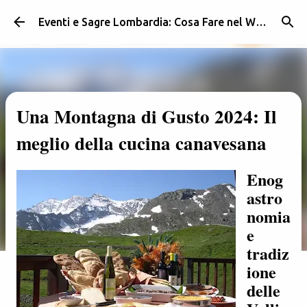
Passa ai contenuti principali
Eventi e Sagre Lombardia: Cosa Fare nel Weekend | Weekendidea
Una Montagna di Gusto 2024: Il
meglio della cucina canavesana
Enog
astro
nomia
e
tradiz
ione
delle