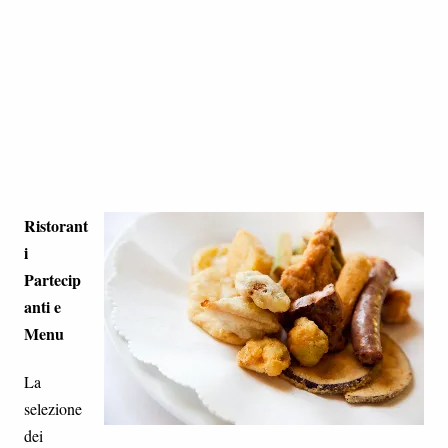
Ristorant
i
Partecip
anti e
Menu
La
selezione
dei