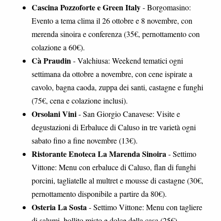
Cascina Pozzoforte e Green Italy
- Borgomasino:
Evento a tema clima il 26 ottobre e 8 novembre, con
merenda sinoira e conferenza (35€, pernottamento con
colazione a 60€).
Cà Praudin
- Valchiusa: Weekend tematici ogni
settimana da ottobre a novembre, con cene ispirate a
cavolo, bagna caoda, zuppa dei santi, castagne e funghi
(75€, cena e colazione inclusi).
Orsolani Vini
- San Giorgio Canavese: Visite e
degustazioni di Erbaluce di Caluso in tre varietà ogni
sabato fino a fine novembre (13€).
Ristorante Enoteca La Marenda Sinoira
- Settimo
Vittone: Menu con erbaluce di Caluso, flan di funghi
porcini, tagliatelle al multret e mousse di castagne (30€,
pernottamento disponibile a partire da 80€).
Osteria La Sosta
- Settimo Vittone: Menu con tagliere
di salumi, bollito misto e dolce della casa (25€).