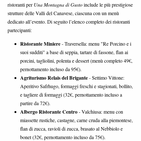
ristoranti per
Una Montagna di Gusto
include le più prestigiose
strutture delle Valli del Canavese, ciascuna con un menù
dedicato all’evento. Di seguito l’elenco completo dei ristoranti
partecipanti:
Ristorante Miniere
- Traversella: menu "Re Porcino e i
suoi sudditi" a base di seppia, tartare di fassone, flan ai
porcini, tagliolini, polenta e dessert (menù completo 49€,
pernottamento incluso da 95€).
Agriturismo Relais del Brigante
- Settimo Vittone:
Aperitivo Safrhugo, formaggi freschi e stagionati, bollito,
e tagliere di formaggi (32€, pernottamento incluso a
partire da 72€).
Albergo Ristorante Centro
- Valchiusa: menu con
miassette rustiche, castagne, carne cruda alla piemontese,
flan di zucca, ravioli di zucca, brasato al Nebbiolo e
bonet (32€, pernottamento incluso da 75€).