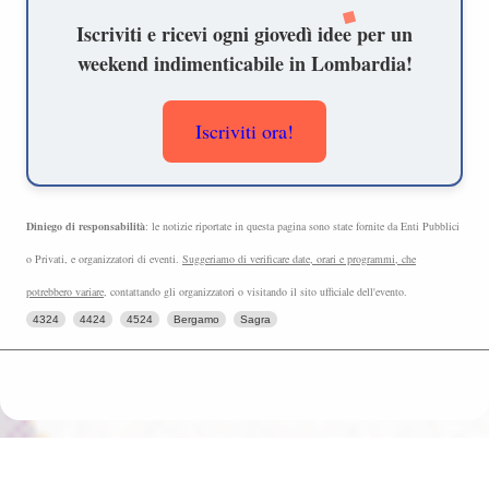
Iscriviti e ricevi ogni giovedì idee per un
weekend indimenticabile in Lombardia!
Iscriviti ora!
Diniego di responsabilità
: le notizie riportate in questa pagina sono state fornite da Enti Pubblici
o Privati, e organizzatori di eventi.
Suggeriamo di verificare date, orari e programmi, che
potrebbero variare
, contattando gli organizzatori o visitando il sito ufficiale dell'evento.
4324
4424
4524
Bergamo
Sagra