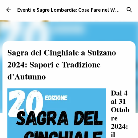
Passa ai contenuti principali
Eventi e Sagre Lombardia: Cosa Fare nel Weekend | Weekendidea
Sagra del Cinghiale a Sulzano
2024: Sapori e Tradizione
d'Autunno
Dal 4
al 31
Ottob
re
2024:
il