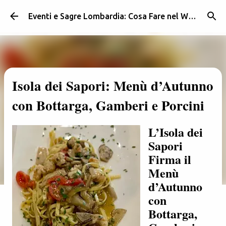
Passa ai contenuti principali
Eventi e Sagre Lombardia: Cosa Fare nel Weekend | Weekendidea
Isola dei Sapori: Menù d’Autunno
con Bottarga, Gamberi e Porcini
L’Isola dei
Sapori
Firma il
Menù
d’Autunno
con
Bottarga,