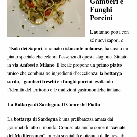
Gamberi e
Funghi
Porcini
L’autunno porta con
sé nuovi sapori, e
Isola dei Sapori
ristorante milanese
l’
, rinomato
, ha creato un
piatto speciale che celebra l’essenza di questa stagione. Situato
via Anfossi a Milano
primo piatto
in
, il locale propone un
unico
bottarga
che combina tre ingredienti d’eccellenza: la
sarda
gamberi freschi
funghi porcini
, i
e i
, esaltando
l’identità del territorio e le tradizioni gastronomiche italiane.
La Bottarga di Sardegna: Il Cuore del Piatto
bottarga di Sardegna
La
è una prelibatezza amata dai
caviale
gourmet di tutto il mondo. Conosciuta anche come il “
del Mediterraneo
”, questa specialità è ottenuta dalle uova di