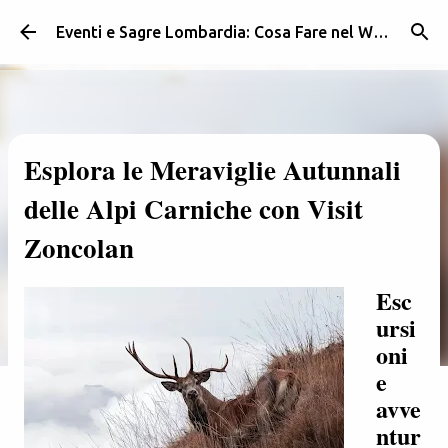
Passa ai contenuti principali
Eventi e Sagre Lombardia: Cosa Fare nel Weekend | Weekendidea
Esplora le Meraviglie Autunnali
delle Alpi Carniche con Visit
Zoncolan
Esc
ursi
oni
e
avve
ntur