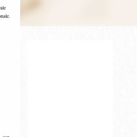
rale
onale.
, con