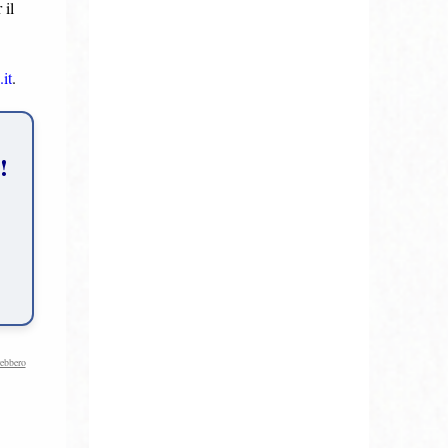
 il
it
.
!
rebbero