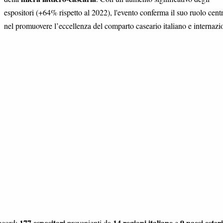
espositori (+64% rispetto al 2022), l'evento conferma il suo ruolo cent
nel promuovere l’eccellenza del comparto caseario italiano e internazi
177 espositori
14 regioni italiane
9 paesi esteri
ecord:
provenienti da
e