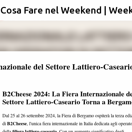
: Cosa Fare nel Weekend | Wee
Passa ai contenuti principali
azionale del Settore Lattiero-Caseari
B2Cheese 2024: La Fiera Internazionale de
Settore Lattiero-Caseario Torna a Bergam
Dal 25 al 26 settembre 2024, la Fiera di Bergamo ospiterà la terza edi
B2Cheese
di
, l'unica fiera internazionale in Italia dedicata agli operato
filiera lattiero-casearia
della
. Con un aumento significativo degli