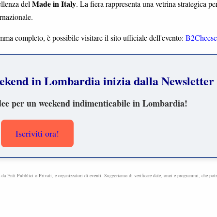
Made in Italy
ellenza del
. La fiera rappresenta una vetrina strategica per
ernazionale.
a completo, è possibile visitare il sito ufficiale dell'evento:
B2Cheese.
 weekend in Lombardia inizia dalla Newsletter 
ì idee per un weekend indimenticabile in Lombardia!
Iscriviti ora!
e da Enti Pubblici o Privati, e organizzatori di eventi.
Suggeriamo di verificare date, orari e programmi, che pot