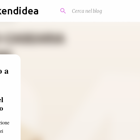
kendidea
o a
l
o
zione
ri