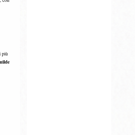
i più
uilde