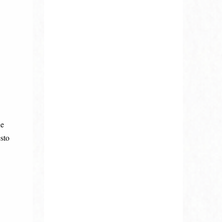
ne
sto