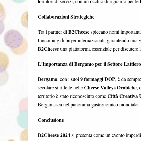
fornitori di servizi, con un occhio di riguardo per le
Collaborazioni Strategiche
B2Cheese
Tra i partner di
spiccano nomi important
l’incoming di buyer internazionali, garantendo una vi
B2Cheese
una piattaforma essenziale per discutere l
L'Importanza di Bergamo per il Settore Lattier
Bergamo
9 formaggi DOP
, con i suoi
, è da sempre
Cheese Valleys Orobiche
secolare si riflette nelle
, 
Città Creativa 
territorio è stato riconosciuto come
Bergamasca nel panorama gastronomico mondiale.
Conclusione
B2Cheese 2024
si presenta come un evento imperdibi