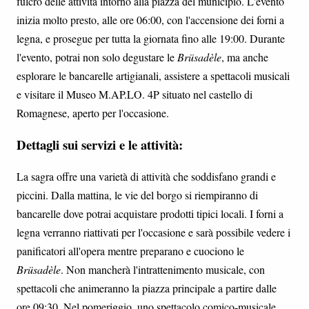
fulcro delle attività intorno alla piazza del municipio. L'evento
inizia molto presto, alle ore 06:00, con l'accensione dei forni a
legna, e prosegue per tutta la giornata fino alle 19:00. Durante
l'evento, potrai non solo degustare le
Brüsadèle
, ma anche
esplorare le bancarelle artigianali, assistere a spettacoli musicali
e visitare il Museo M.AP.LO. 4P situato nel castello di
Romagnese, aperto per l'occasione.
Dettagli sui servizi e le attività:
La sagra offre una varietà di attività che soddisfano grandi e
piccini. Dalla mattina, le vie del borgo si riempiranno di
bancarelle dove potrai acquistare prodotti tipici locali. I forni a
legna verranno riattivati per l'occasione e sarà possibile vedere i
panificatori all'opera mentre preparano e cuociono le
Brüsadèle
. Non mancherà l'intrattenimento musicale, con
spettacoli che animeranno la piazza principale a partire dalle
ore 09:30. Nel pomeriggio, uno spettacolo comico-musicale