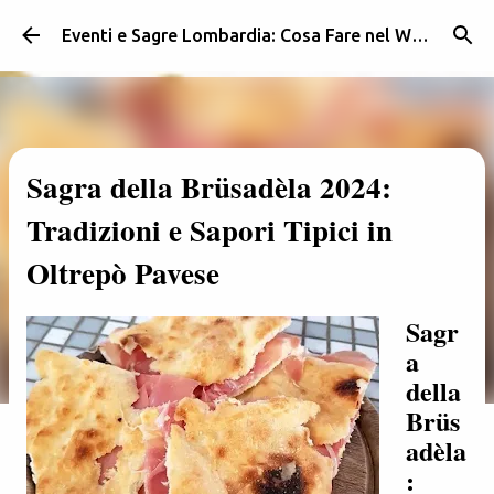
Passa ai contenuti principali
Eventi e Sagre Lombardia: Cosa Fare nel Weekend | Weekendidea
Sagra della Brüsadèla 2024:
Tradizioni e Sapori Tipici in
Oltrepò Pavese
Sagr
a
della
Brüs
adèla
: