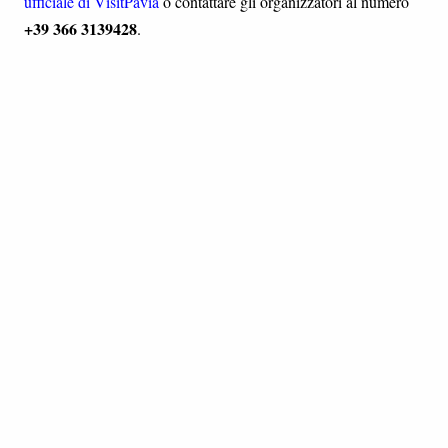
ufficiale di VisitPavia
o contattare gli organizzatori al numero
+39 366 3139428
.