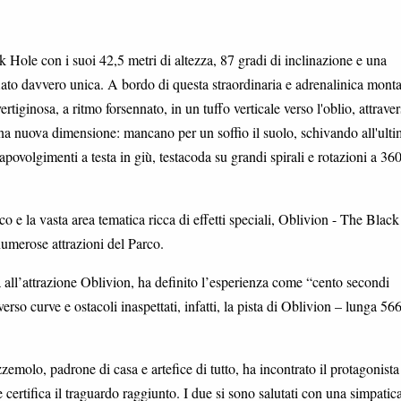
Hole con i suoi 42,5 metri di altezza, 87 gradi di inclinazione e una
ato davvero unica. A bordo di questa straordinaria e adrenalinica mont
rtiginosa, a ritmo forsennato, in un tuffo verticale verso l'oblio, attrave
una nuova dimensione: mancano per un soffio il suolo, schivando all'ult
apovolgimenti a testa in giù, testacoda su grandi spirali e rotazioni a 36
co e la vasta area tematica ricca di effetti speciali, Oblivion - The Blac
e numerose attrazioni del Parco.
all’attrazione Oblivion, ha definito l’esperienza come “cento secondi
verso curve e ostacoli inaspettati, infatti, la pista di Oblivion – lunga 56
zemolo, padrone di casa e artefice di tutto, ha incontrato il protagonista
certifica il traguardo raggiunto. I due si sono salutati con una simpatica