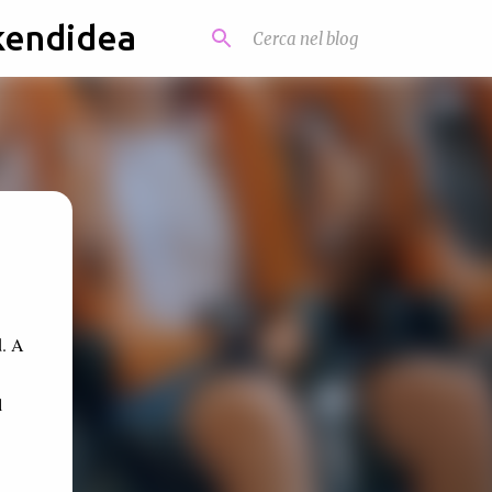
kendidea
d. A
l