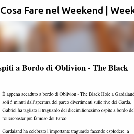
: Cosa Fare nel Weekend | Wee
Passa ai contenuti principali
piti a Bordo di Oblivion - The Black
È appena accaduto a bordo di Oblivion - The Black Hole a Gardalan
soli 5 minuti dall’apertura del parco divertimenti sulle rive del Garda,
Gabriel ha tagliato il traguardo del diecimilionesimo ospite a bordo de
rollercoaster più famoso del Parco.
Gardaland ha celebrato l’importante traguardo facendo esplodere, a