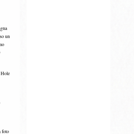
agna
rso un
imo
0
k Hole
6
 foto