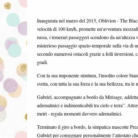
Inaugurata nel marzo del 2015, Oblivion - The Black 
velocità di 100 km/h, promette un'avventura mozzafi
russa, i temerari passeggeri scendono da un'altezza ve
misterioso passaggio spazio-temporale sulla via di 
secondo numerosi ostacoli grazie a folli inversioni, c
gradi.
Con la sua imponente struttura, l'insolito colore bian
svetta, con tutta la sua forza e la sua bellezza, tra l
Gabriel, accompagnato a bordo da Mirisage, addetta 
adrenalinici e indimenticabili tra cielo e terra”. Attra
metri - regala momenti davvero adrenalinici.
Terminato il giro a bordo, la simpatica mascotte Prez
Gabriel per consegnare personalmente l’attestato che 