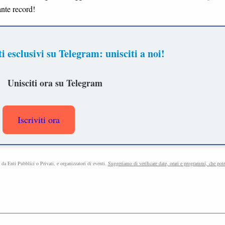
ante record!
 esclusivi su Telegram: unisciti a noi!
Unisciti ora su Telegram
Iscriviti ora
e da Enti Pubblici o Privati, e organizzatori di eventi.
Suggeriamo di verificare date, orari e programmi, che pot