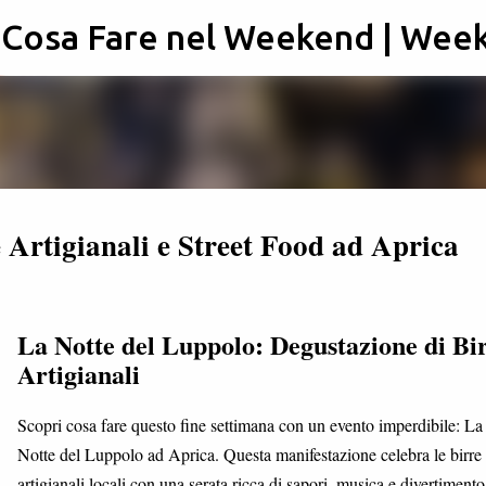
: Cosa Fare nel Weekend | Wee
Passa ai contenuti principali
 Artigianali e Street Food ad Aprica
La Notte del Luppolo: Degustazione di Bi
Artigianali
Scopri cosa fare questo fine settimana con un evento imperdibile: La
Notte del Luppolo ad Aprica. Questa manifestazione celebra le birre
artigianali locali con una serata ricca di sapori, musica e divertimento