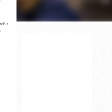
onde a
: