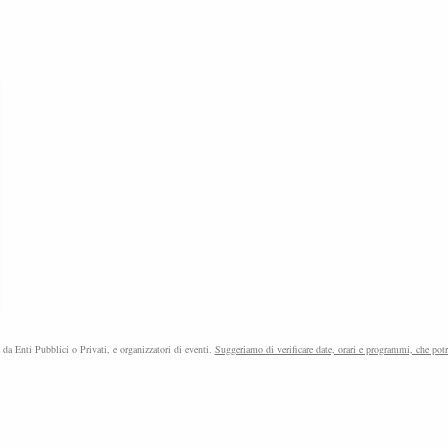
 esclusivi su Telegram: unisciti a noi!
Unisciti ora su Telegram
Iscriviti ora
e da Enti Pubblici o Privati, e organizzatori di eventi.
Suggeriamo di verificare date, orari e programmi, che pot