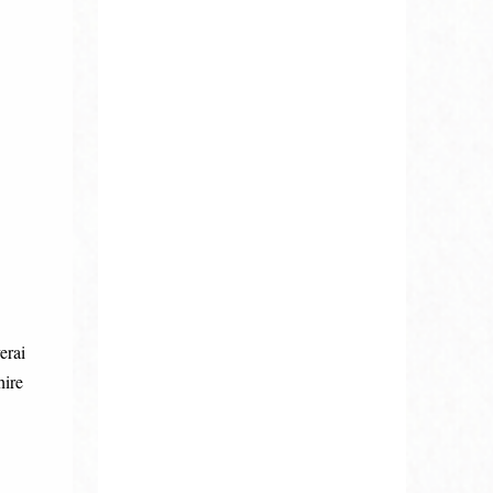
erai
hire