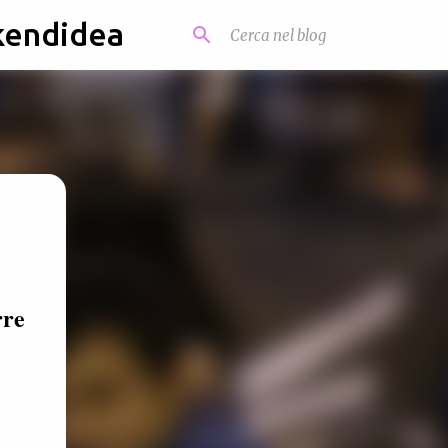
kendidea
rre
.