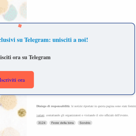
Ricevi aggiornamenti
Diniego di responsabilità
: le notizie riportate in questa pagina sono state fornit
variare
, contattando gli organizzatori o visitando il sito ufficiale dell'evento.
3124
Feste della birra
Sondrio