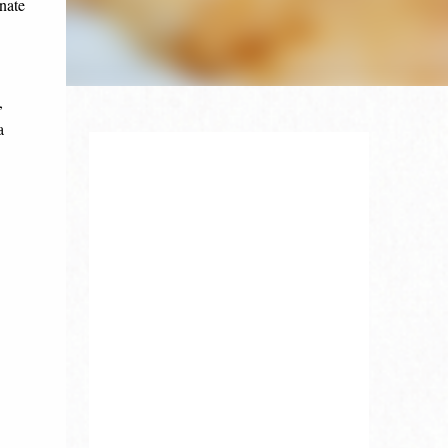
nate
,
a