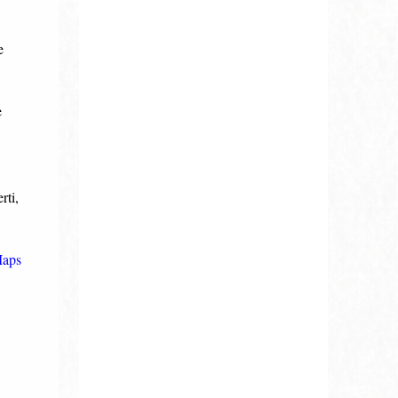
e
e
rti,
Maps