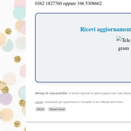
0362 1827760 oppure 346 5308662
Eventi, sagre, feste...
Iscriviti e ricevi ogni gioved
Diniego di responsabilità
: le notizie riportate in questa pagina sono state fornit
variare
, contattando gli organizzatori o visitando il sito ufficiale dell'evento.
3424
Street food