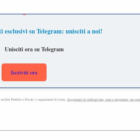
 il tuo weekend in Lombardia inizia qui!
ì idee per un weekend indimenticabile in Lombardia!
Iscriviti ora!
e da Enti Pubblici o Privati, e organizzatori di eventi.
Suggeriamo di verificare date, orari e programmi, che pot