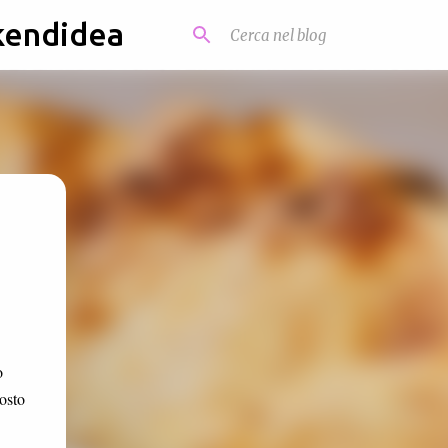
kendidea
o
osto