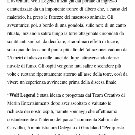
L’avventura Wolf Legend inizia già dal portale di ingresso
caratterizzato da un imponente tronco di albero che, a causa del
maleficio, ha preso le fattezze del maestoso animale. Gli
avventurieri poi, a bordo di una gondola, sulle note di un canto
rituale, iniziano a salire lungo la torre ottagonale circondati da
scintillanti simboli da decifrare, straordinari effetti di luce e,
solo quando toccano il punto più alto dell’attrazione, cadono da
25 metri di altezza nelle fauci del lupo, attraversando dense
nuvole di fumo. Gli ospiti vengono fatti salire e scendere più
volte e ruotano ripetutamente attorno all’asse della torre, così da
vivere un’esperienza avvincente prima della discesa finale.
Wolf Legend
“
è stata ideata e progettata dal Team Creativo di
Merlin Entertainments dopo aver ascoltato e valutato le
richieste dei nostri ospiti, tramite sondaggi che effettuiamo
costantemente all’interno del parco.” commenta Sabrina de
Carvalho, Amministratore Delegato di Gardaland “Per questo