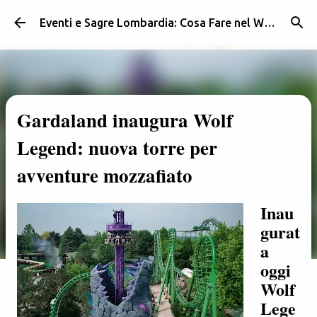
Passa ai contenuti principali
Eventi e Sagre Lombardia: Cosa Fare nel Weekend | Weekendidea
Gardaland inaugura Wolf
Legend: nuova torre per
avventure mozzafiato
Inau
gurat
a
oggi
Wolf
Lege