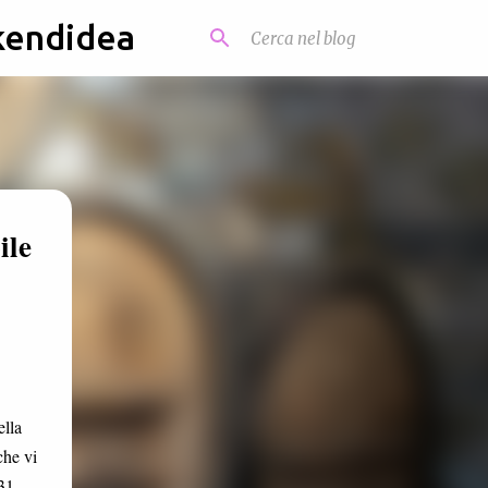
kendidea
ile
ella
che vi
31