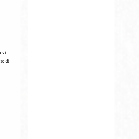
a vi
re di