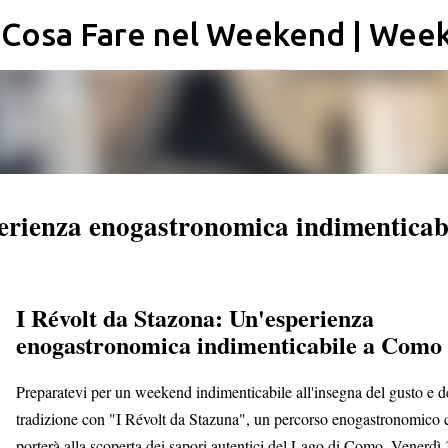
: Cosa Fare nel Weekend | Wee
Passa ai contenuti principali
perienza enogastronomica indimenticab
I Révolt da Stazona: Un'esperienza
enogastronomica indimenticabile a Como
Preparatevi per un weekend indimenticabile all'insegna del gusto e d
tradizione con "I Révolt da Stazuna", un percorso enogastronomico 
porterà alla scoperta dei sapori autentici del Lago di Como. Venerdì 