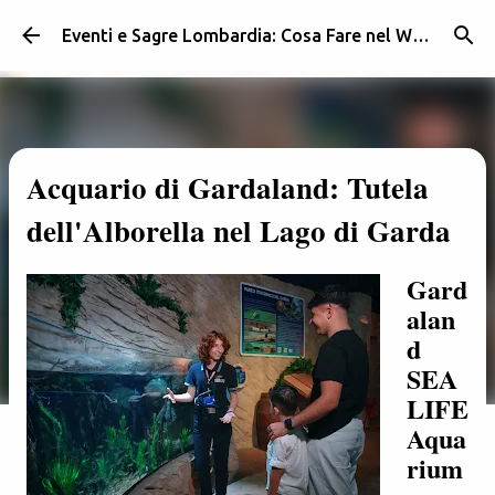
Passa ai contenuti principali
Eventi e Sagre Lombardia: Cosa Fare nel Weekend | Weekendidea
Acquario di Gardaland: Tutela
dell'Alborella nel Lago di Garda
Gard
alan
d
SEA
LIFE
Aqua
rium