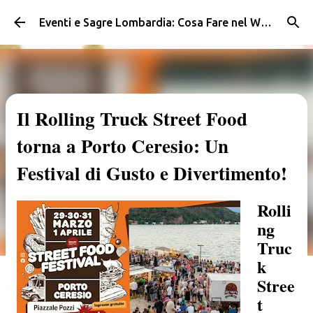
Passa ai contenuti principali
Eventi e Sagre Lombardia: Cosa Fare nel Weekend | Weekendidea
Il Rolling Truck Street Food
torna a Porto Ceresio: Un
Festival di Gusto e Divertimento!
Rolli
ng
Truc
k
Stree
t