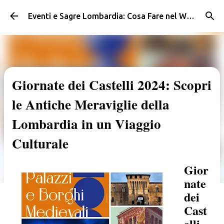
Passa ai contenuti principali
Eventi e Sagre Lombardia: Cosa Fare nel Weekend | Weekendidea
Giornate dei Castelli 2024: Scopri
le Antiche Meraviglie della
Lombardia in un Viaggio
Culturale
Gior
nate
dei
Cast
elli,