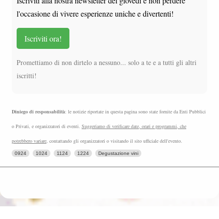
Iscriviti alla nostra newsletter del giovedì e non perdere
l'occasione di vivere esperienze uniche e divertenti!
Iscriviti ora!
Promettiamo di non dirtelo a nessuno... solo a te e a tutti gli altri
iscritti!
Diniego di responsabilità
: le notizie riportate in questa pagina sono state fornite da Enti Pubblici
o Privati, e organizzatori di eventi.
Suggeriamo di verificare date, orari e programmi, che
potrebbero variare
, contattando gli organizzatori o visitando il sito ufficiale dell'evento.
0924
1024
1124
1224
Degustazione vini