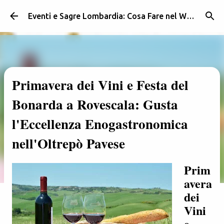
Passa ai contenuti principali
Eventi e Sagre Lombardia: Cosa Fare nel Weekend | Weekendidea
Primavera dei Vini e Festa del
Bonarda a Rovescala: Gusta
l'Eccellenza Enogastronomica
nell'Oltrepò Pavese
Prim
avera
dei
Vini
e